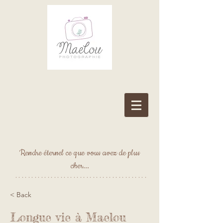
Rendre éternel ce que vous avez de plus
cher...
*****************************************
< Back
Longue vie à Maelou