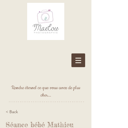
Rendre éternel ce que vous avez de plus
cher...
*****************************************
< Back
Séance bébé Mathieu