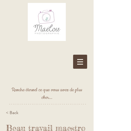
Rendre éternel ce que vous avez de plus
cher...
*****************************************
< Back
Beau travail maestro