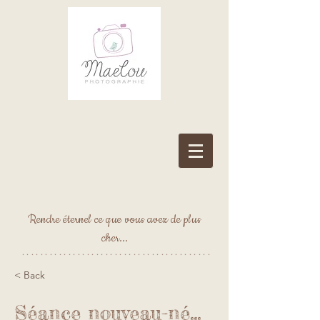
Rendre éternel ce que vous avez de plus
cher...
*****************************************
< Back
Séance nouveau-né...