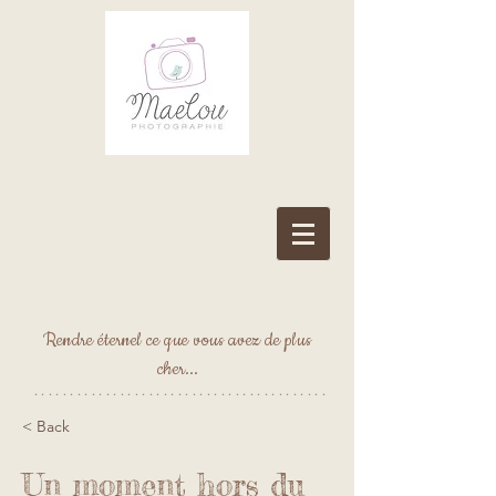
Rendre éternel ce que vous avez de plus
cher...
*****************************************
< Back
Un moment hors du