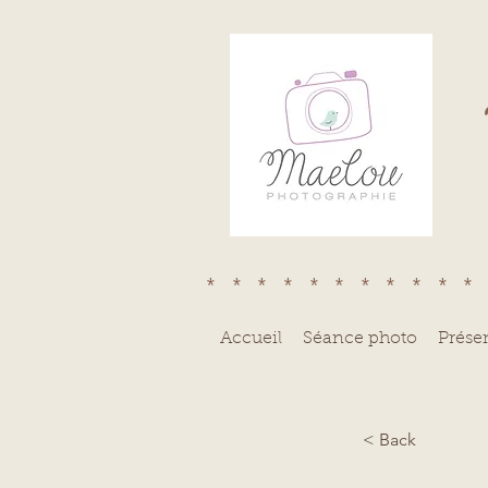
***********
Accueil
Séance photo
Prése
< Back