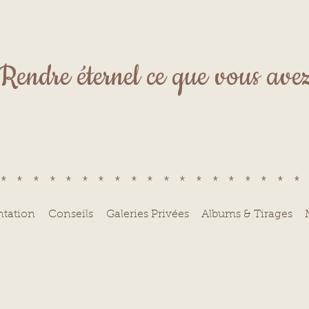
Rendre éternel ce que vous avez 
******************
ntation
Conseils
Galeries Privées
Albums & Tirages