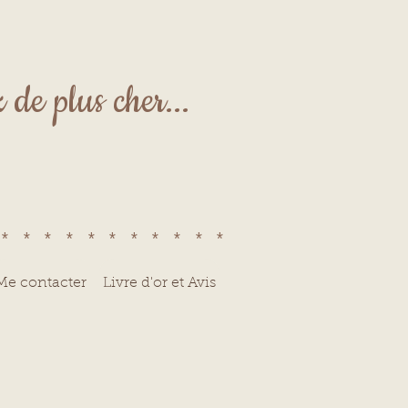
de plus cher...
************
Me contacter
Livre d'or et Avis