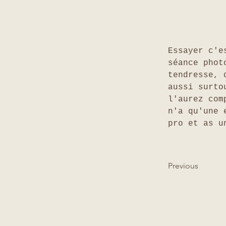
Essayer c'e
séance phot
tendresse, 
aussi surto
l'aurez com
n'a qu'une 
pro et as u
Previous