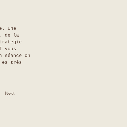
e. Une 
, de la 
tratégie 
f vous 
n séance on 
 es très 
Next