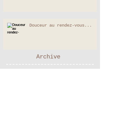
Avant... Après...
Douceur au rendez-vous...
Archive
février 2025
(2)
2 posts
novembre 2024
(1)
1 post
septembre 2022
(1)
1 post
janvier 2022
(1)
1 post
septembre 2019
(1)
1 post
mars 2019
(1)
1 post
janvier 2018
(1)
1 post
juillet 2016
(2)
2 posts
mars 2016
(1)
1 post