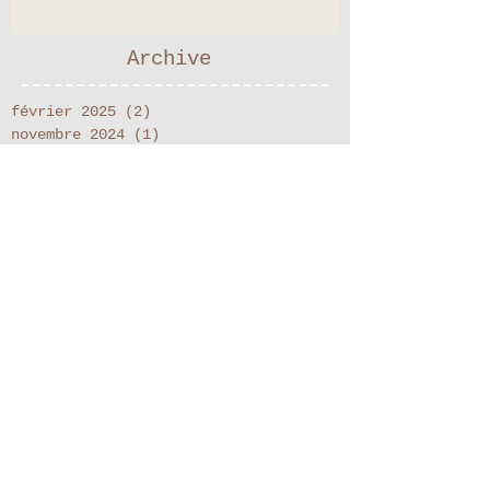
Archive
février 2025
(2)
2 posts
novembre 2024
(1)
1 post
septembre 2022
(1)
1 post
janvier 2022
(1)
1 post
septembre 2019
(1)
1 post
mars 2019
(1)
1 post
janvier 2018
(1)
1 post
juillet 2016
(2)
2 posts
mars 2016
(1)
1 post
décembre 2015
(2)
2 posts
novembre 2015
(4)
4 posts
septembre 2015
(2)
2 posts
août 2015
(4)
4 posts
juillet 2015
(2)
2 posts
mai 2015
(1)
1 post